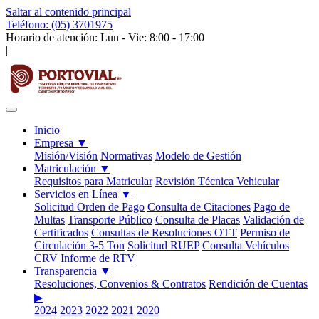
Saltar al contenido principal
Teléfono: (05) 3701975
Horario de atención: Lun - Vie: 8:00 - 17:00
|
Inicio
Empresa
▼
Misión/Visión
Normativas
Modelo de Gestión
Matriculación
▼
Requisitos para Matricular
Revisión Técnica Vehicular
Servicios en Línea
▼
Solicitud Orden de Pago
Consulta de Citaciones
Pago de
Multas
Transporte Público
Consulta de Placas
Validación de
Certificados
Consultas de Resoluciones OTT
Permiso de
Circulación 3-5 Ton
Solicitud RUEP
Consulta Vehículos
CRV
Informe de RTV
Transparencia
▼
Resoluciones, Convenios & Contratos
Rendición de Cuentas
▶
2024
2023
2022
2021
2020