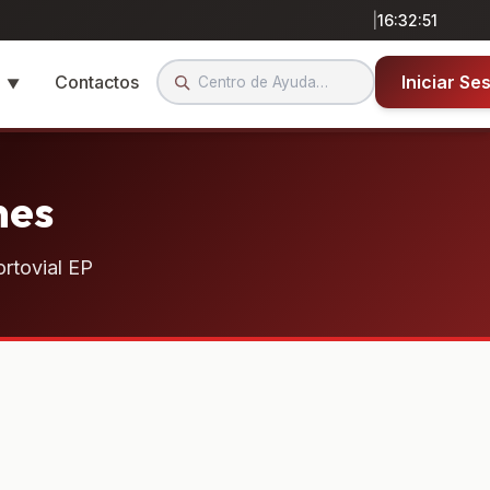
|
16:32:51
a
Contactos
Iniciar Se
▼
nes
rtovial EP