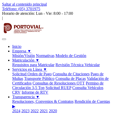
Saltar al contenido principal
Teléfono: (05) 3701975
Horario de atención: Lun - Vie: 8:00 - 17:00
|
Inicio
Empresa
▼
Misión/Visión
Normativas
Modelo de Gestión
Matriculación
▼
Requisitos para Matricular
Revisión Técnica Vehicular
Servicios en Línea
▼
Solicitud Orden de Pago
Consulta de Citaciones
Pago de
Multas
Transporte Público
Consulta de Placas
Validación de
Certificados
Consultas de Resoluciones OTT
Permiso de
Circulación 3-5 Ton
Solicitud RUEP
Consulta Vehículos
CRV
Informe de RTV
Transparencia
▼
Resoluciones, Convenios & Contratos
Rendición de Cuentas
▶
2024
2023
2022
2021
2020