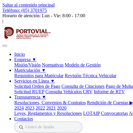
Saltar al contenido principal
Teléfono: (05) 3701975
Horario de atención: Lun - Vie: 8:00 - 17:00
|
Inicio
Empresa
▼
Misión/Visión
Normativas
Modelo de Gestión
Matriculación
▼
Requisitos para Matricular
Revisión Técnica Vehicular
Servicios en Línea
▼
Solicitud Orden de Pago
Consulta de Citaciones
Pago de Multa
Solicitud RUEP
Consulta Vehículos CRV
Informe de RTV
Transparencia
▼
Resoluciones, Convenios & Contratos
Rendición de Cuentas
▶
2024
2023
2022
2021
2020
Leyes, Reglamentos y Resoluciones
LOTAIP
Convocatorias
Au
Contactos