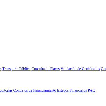
s
Transporte Público
Consulta de Placas
Validación de Certificados
Con
ditorías
Contratos de Financiamiento
Estados Financieros
PAC