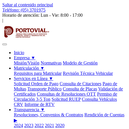
Saltar al contenido principal
Teléfono: (05) 3701975
Horario de atención: Lun - Vie: 8:00 - 17:00
|
Inicio
Empresa
▼
Misión/Visión
Normativas
Modelo de Gestión
Matriculación
▼
Requisitos para Matricular
Revisión Técnica Vehicular
Servicios en Línea
▼
Solicitud Orden de Pago
Consulta de Citaciones
Pago de
Multas
Transporte Público
Consulta de Placas
Validación de
Certificados
Consultas de Resoluciones OTT
Permiso de
Circulación 3-5 Ton
Solicitud RUEP
Consulta Vehículos
CRV
Informe de RTV
Transparencia
▼
Resoluciones, Convenios & Contratos
Rendición de Cuentas
▶
2024
2023
2022
2021
2020