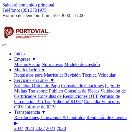
Saltar al contenido principal
Teléfono: (05) 3701975
Horario de atención: Lun - Vie: 8:00 - 17:00
|
Inicio
Empresa
▼
Misión/Visión
Normativas
Modelo de Gestión
Matriculación
▼
Requisitos para Matricular
Revisión Técnica Vehicular
Servicios en Línea
▼
Solicitud Orden de Pago
Consulta de Citaciones
Pago de
Multas
Transporte Público
Consulta de Placas
Validación de
Certificados
Consultas de Resoluciones OTT
Permiso de
Circulación 3-5 Ton
Solicitud RUEP
Consulta Vehículos
CRV
Informe de RTV
Transparencia
▼
Resoluciones, Convenios & Contratos
Rendición de Cuentas
▶
2024
2023
2022
2021
2020